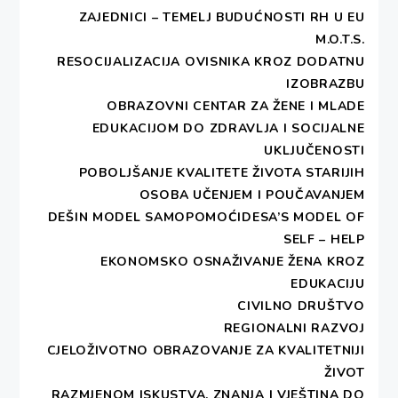
ZAJEDNICI – TEMELJ BUDUĆNOSTI RH U EU
M.O.T.S.
RESOCIJALIZACIJA OVISNIKA KROZ DODATNU
IZOBRAZBU
OBRAZOVNI CENTAR ZA ŽENE I MLADE
EDUKACIJOM DO ZDRAVLJA I SOCIJALNE
UKLJUČENOSTI
POBOLJŠANJE KVALITETE ŽIVOTA STARIJIH
OSOBA UČENJEM I POUČAVANJEM
DEŠIN MODEL SAMOPOMOĆIDESA’S MODEL OF
SELF – HELP
EKONOMSKO OSNAŽIVANJE ŽENA KROZ
EDUKACIJU
CIVILNO DRUŠTVO
REGIONALNI RAZVOJ
CJELOŽIVOTNO OBRAZOVANJE ZA KVALITETNIJI
ŽIVOT
RAZMJENOM ISKUSTVA, ZNANJA I VJEŠTINA DO