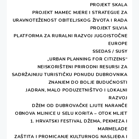
31. PROSINCA 1992
PROJEKT SKALA
Djelovanje limitirano shodno životnim
PROJEKT MAMEC MJERE I STRATEGIJE ZA
uvjetima za vrijeme opsade grada. Stvaraju
URAVNOTEŽENOST OBITELJSKOG ŽIVOTA I RADA
se kontakti s donatorima, te volonterke
PROJEKT SILVIA
traže ciljanu pomoć u lijekovima, hrani i
PLATFORMA ZA RURALNI RAZVOJ JUGOISTOČNE
odjeći za izmučeno pučanstvo okupiranog
EUROPE
grada.
SSEDAS / SUSY
„URBAN PLANNING FOR CITIZENS“
NEISKORIŠTENI PRIRODNI RESURSI ZA
SADRŽAJNIJU TURISTIČKU PONUDU DUBROVNIKA
ZNANJEM DO BOLJE BUDUĆNOSTI
JADRAN, MALO PODUZETNIŠTVO I LOKALNI
Copyright DESA - All rights reserved.
RAZVOJ
Theme:
Write Blog
by
Thememattic
DŽEM OD DUBROVAČKE LJUTE NARANČE
OBNOVA MLINICE U SELU KORITA – OTOK MLJET
1. HRVATSKI FESTIVAL DŽEMA, PEKMEZA I
MARMELADE
ZAŠTITA I PROMICANJE KULTURNOG NASLJEĐA I