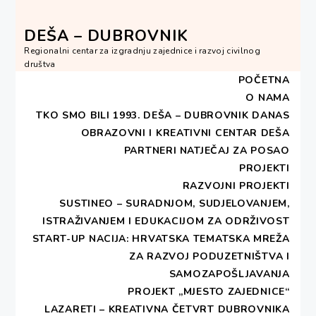
Skip
to
DEŠA – DUBROVNIK
content
Regionalni centar za izgradnju zajednice i razvoj civilnog
društva
POČETNA
O NAMA
TKO SMO BILI 1993.
DEŠA – DUBROVNIK DANAS
OBRAZOVNI I KREATIVNI CENTAR DEŠA
HOME
1992
PROSINAC
31
PARTNERI
NATJEČAJ ZA POSAO
PROJEKTI
Dan:
31. prosinca 1992.
RAZVOJNI PROJEKTI
SUSTINEO – SURADNJOM, SUDJELOVANJEM,
ISTRAŽIVANJEM I EDUKACIJOM ZA ODRŽIVOST
START-UP NACIJA: HRVATSKA TEMATSKA MREŽA
ZA RAZVOJ PODUZETNIŠTVA I
SAMOZAPOŠLJAVANJA
Aktivnosti 1992
PROJEKT „MJESTO ZAJEDNICE“
LAZARETI – KREATIVNA ČETVRT DUBROVNIKA