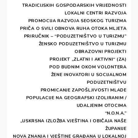
TRADICIJSKIH GOSPODARSKIH VRIJEDNOSTI
LOKALNI CENTRI RAZVOJA
PROMOCIJA RAZVOJA SEOSKOG TURIZMA
PRIČA O SVILI
OBNOVA RUHA OTOKA MLJETA
PRIRUČNIK – “PODUZETNIŠTVO U TURIZMU”
ŽENSKO PODUZETNIŠTVO U TURIZMU
OBRAZOVNI PROJEKTI
PROJEKT „ZLATNI I AKTIVNI“ (ZA)
POD BUDNIM OKOM VOLONTERA
ŽENE INOVATORI U SOCIJALNOM
PODUZETNIŠTVU
PROMICANJE ZAPOŠLJIVOSTI MLADE
POPULACIJE NA GEOGRAFSKI IZOLIRANIM /
UDALJENIM OTOCIMA
“N.O.N.A.”
„USKRSNA IZLOŽBA VJEŠTINA I OBIČAJA NAŠE
ŽUPANIJE
NOVA ZNANJA I VJEŠTINE GRAĐANA U LOKALNOJ